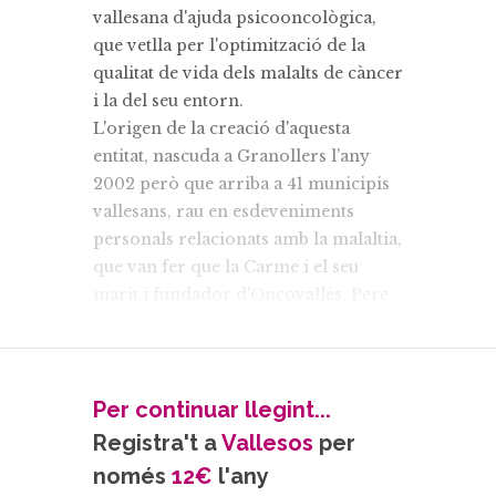
vallesana d'ajuda psicooncològica,
que vetlla per l'optimització de la
qualitat de vida dels malalts de càncer
i la del seu entorn.
L'origen de la creació d'aquesta
entitat, nascuda a Granollers l’any
2002 però que arriba a 41 municipis
vallesans, rau en esdeveniments
personals relacionats amb la malaltia,
que van fer que la Carme i el seu
marit i fundador d'Oncovallès, Pere
Cladellas, engeguessin aquest
projecte. Van viure de primera mà la
mort d'un ésser estimat i, com tots els
afectats directes o indirectes pel
Per continuar llegint...
càncer, “vam experimentar unes
Registra't a
Vallesos
per
emocions molt desmoralitzadores
només
12€
l'any
perquè no sabien com afrontar una