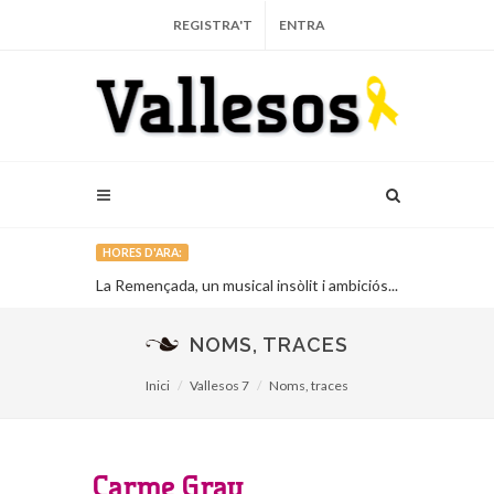
REGISTRA'T
ENTRA
HORES D'ARA:
La Remençada, un musical insòlit i ambiciós...
El Grup de l’
Lliçà d’Amunt.
NOMS, TRACES
Inici
Vallesos 7
Noms, traces
Carme Grau