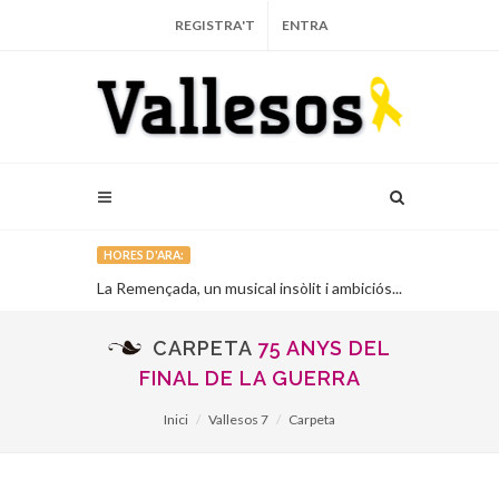
REGISTRA'T
ENTRA
HORES D'ARA:
La Remençada, un musical insòlit i ambiciós...
El Grup de l’
Lliçà d’Amunt.
CARPETA
75 ANYS DEL
FINAL DE LA GUERRA
Inici
Vallesos 7
Carpeta