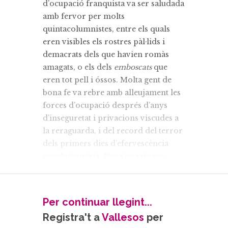
d’ocupació franquista va ser saludada
amb fervor per molts
quintacolumnistes, entre els quals
eren visibles els rostres pàl·lids i
demacrats dels que havien romàs
amagats, o els dels
emboscats
que
eren tot pell i óssos. Molta gent de
bona fe va rebre amb alleujament les
forces d’ocupació després d’anys
d’inseguretat i privacions viscudes a
la reraguarda, i del record del terror
dels primers dies d’efervescència
revolucionària. Poc s’imaginava
aquella bona gent les privacions que
hauria de patir en la postguerra.
La crueltat de la revolució i de la
Per continuar llegint...
guer­ra havien sembrat la por i el
Registra't a
Vallesos
per
dolor entre la població, amb una