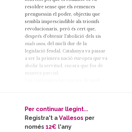
resoldre sense que els remences
prenguessin el poder, objectiu que
sembla imprescindible als triomfs
revolucionaris, però és cert que,
després d'obtenir l'abolició dels sis
mals usos
, del nucli dur de la
legislació feudal, Catalunya va passar
a ser la primera nació europea que va
abolir la servitud, encara que fos de
manera parcial.
Les conseqüències van ser de molt
llarg abast. La societat catalana es va
transformar profundament; el
retrocés dels drets senyorials va
Per continuar llegint...
accelerar la transició a la que
Registra't a
Vallesos
per
aleshores era una modernitat, la
monarquia absoluta, que soscavava
només
12€
l'any