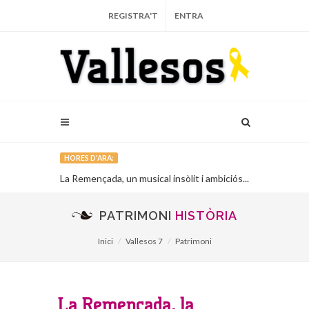
REGISTRA'T
ENTRA
HORES D'ARA:
La Remençada, un musical insòlit i ambiciós...
El Grup de l’
Lliçà d’Amunt.
PATRIMONI
HISTÒRIA
Inici
Vallesos 7
Patrimoni
La Remençada, la