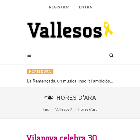
REGISTRA'T
ENTRA
HORES D'ARA:
La Remençada, un musical insòlit i ambiciós...
El Grup de l’
Lliçà d’Amunt.
HORES D'ARA
Inici
Vallesos 7
Hores d'ara
Vilanova celebra 30