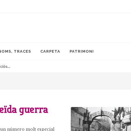
NOMS, TRACES
CARPETA
PATRIMONI
iós...
eïda guerra
s, un número molt especial