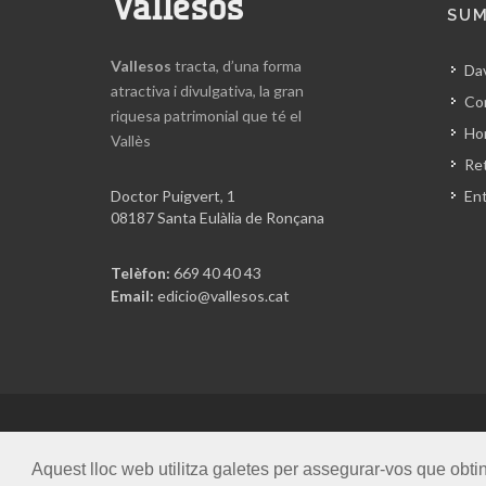
Vallesos
SUM
Vallesos
tracta, d’una forma
Da
atractiva i divulgativa, la gran
Co
riquesa patrimonial que té el
Hor
Vallès
Ret
Doctor Puigvert, 1
En
08187 Santa Eulàlia de Ronçana
Telèfon:
669 40 40 43
Email:
edicio@vallesos.cat
Copyrights © 2026 Gent i Terra SL. Tots els drets reser
Aquest lloc web utilitza galetes per assegurar-vos que obti