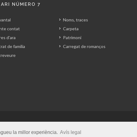
ARI NÚMERO 7
vantal
Noms, traces
nte contat
Carpeta
es d'ara
Patrimoni
rat de família
Carregat de romanços
treveure
vats.
ngueu la millor experiència.
Avís legal