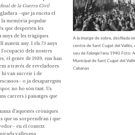
final de la Guerra Civil
ngladura –que ja enceta el
de la memòria popular
rès que desperten les
 anys de les tràgiques
A la imatge de sobre, desfilada mil
l mateix any. I els 75 anys
centre de Sant Cugat del Vallès, 
e l'ocupació dels nostres
seu de
Falange
l'any 1940. Foto: A
tes, el gener de 1939, ens han
Municipal de Sant Cugat del Vallè
fem a través de reveladores
Cabanas
hi van succeir i de
escassos– o ja desapareguts
ampoc no ho són tant. Us
ns carrers i paisatges que
umana d'aquestes cròniques
ets que us sorprendran i que
edor– en el context
 mirada vallesana,