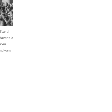
itar al
davant la
rxiu
s, Fons