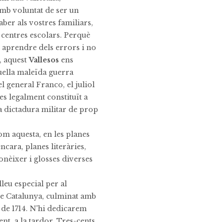
amb voluntat de ser un
ber als vostres familiars,
s centres escolars. Perquè
r aprendre dels errors i no
, aquest
Vallesos
ens
uella maleïda guerra
el general Franco, el juliol
es legalment constituït a
a dictadura militar de prop
com aquesta, en les planes
ncara, planes literàries,
conèixer i glosses diverses
leu especial per al
de Catalunya, culminat amb
 de 1714. N'hi dedicarem
nt, a la tardor. Tres-cents