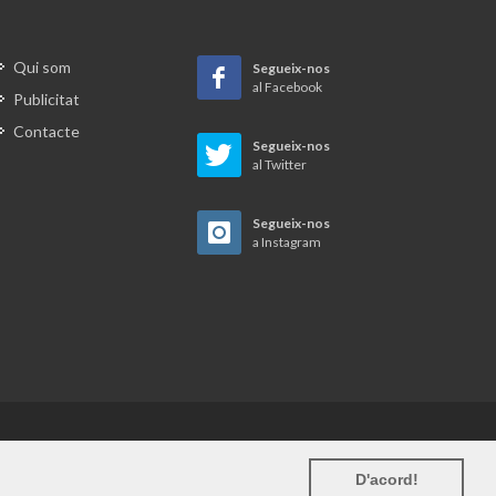
Qui som
Segueix-nos
al Facebook
Publicitat
Contacte
Segueix-nos
al Twitter
Segueix-nos
a Instagram
Avís legal
D'acord!