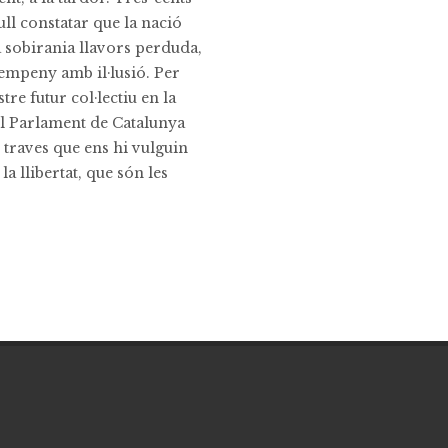
ull constatar que la nació
a sobirania llavors perduda,
empeny amb il·lusió. Per
e futur col·lectiu en la
l Parlament de Catalunya
traves que ens hi vulguin
la llibertat, que són les