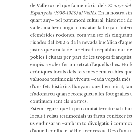
de
Vallesos
: el que fa memòria dels
75 anys del 
Espanyola (1936-1939) al Vallès
. En la nostra si
quart any– pel patrimoni cultural, històric i 
vallesana hem pogut constatar la força i l'inte
efemèrides rodones, com van ser els cinquanta
riuades del 1962 o de la nevada bucòlica d'aquel
justos que ara fa de la retirada republicana i d
pobles i ciutats per part de les tropes franquis
empès a voler fer un retrat d'aquells dies. Ho 
cròniques locals dels fets més remarcables que 
valuosos testimonis vivents –cada vegada més 
d'uns fets històrics llunyans que, ben mirat, t
n'adonareu quan reconegueu a les fotografies u
continuen sent els nostres.
Estem segurs que la proximitat territorial i h
locals i relats testimonials us faran conèixer f
us endinsaran –amb un to divulgatiu i commov
d'aquell conflicte bèl·lic i repressiu. Des d'una