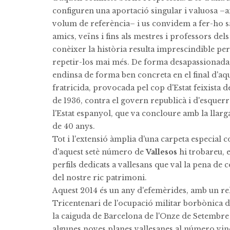
configuren una aportació singular i valuosa –
volum de referència– i us convidem a fer-ho sa
amics, veïns i fins als mestres i professors del
conèixer la història resulta imprescindible pe
repetir-los mai més. De forma desapassionada
endinsa de forma ben concreta en el final d'aq
fratricida, provocada pel cop d'Estat feixista d
de 1936, contra el govern republicà i d'esquerr
l'Estat espanyol, que va concloure amb la llarg
de 40 anys.
Tot i l'extensió àmplia d'una carpeta especial 
d'aquest setè número de
Vallesos
hi trobareu, e
perfils dedicats a vallesans que val la pena de 
del nostre ric patrimoni.
Aquest 2014 és un any d'efemèrides, amb un rel
Tricentenari de l'ocupació militar borbònica 
la caiguda de Barcelona de l'Onze de Setembre
algunes noves planes vallesanes al número vine