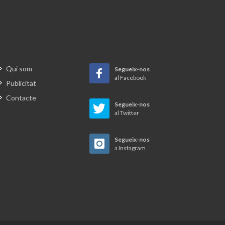
Qui som
Segueix-nos
al Facebook
Publicitat
Contacte
Segueix-nos
al Twitter
es
, de l
Segueix-nos
a Instagram