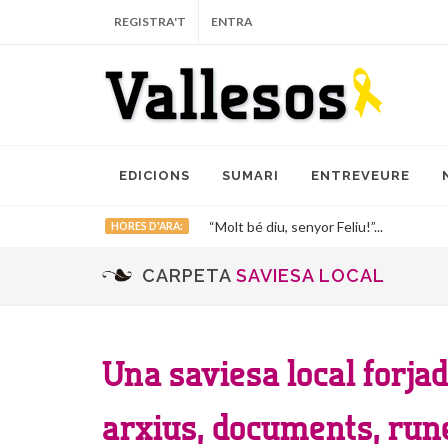
REGISTRA'T
ENTRA
EDICIONS
SUMARI
ENTREVEURE
“Molt bé diu, senyor Feliu!”...
HORES D'ARA:
CARPETA
SAVIESA LOCAL
Una saviesa local forja
arxius, documents, run