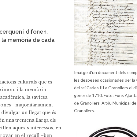
cerquen i difonen,
i i la memòria de cada
Imatge d’un document dels com
les despeses ocasionades per la
ciacions culturals que es
del rei Carles III a Granollers el d
atrimoni i la memòria
gener de 1710. Foto: Fons Ajun
 acadèmica, la saviesa
de Granollers, Arxiu Municipal de
ersones –majoritàriament
Granollers.
 divulgar un llegat que és
són una trentena llarga els
tllen aquests interessos, en
provar en el recull –ben