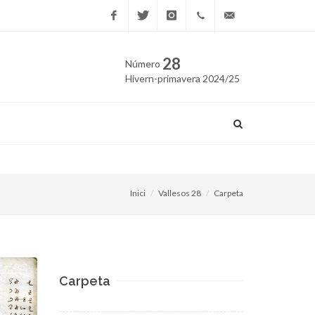
Facebook
Twitter
Instagram
669
edicio@vallesos.cat
28
Número
40 40
Hivern-primavera 2024/25
43
Premis Llavor 2024, en la 
Inici
Vallesos 28
Carpeta
Carpeta