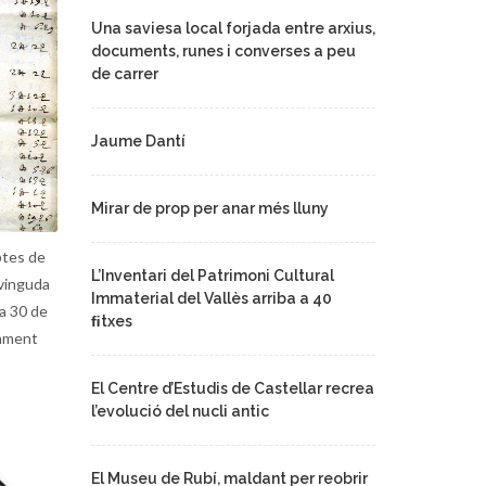
Una saviesa local forjada entre arxius,
documents, runes i converses a peu
de carrer
Jaume Dantí
Mirar de prop per anar més lluny
ptes de
L’Inventari del Patrimoni Cultural
 vinguda
Immaterial del Vallès arriba a 40
ia 30 de
ﬁtxes
tament
El Centre d’Estudis de Castellar recrea
l’evolució del nucli antic
El Museu de Rubí, maldant per reobrir