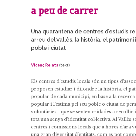
a peu de carrer
Una quarantena de centres d’estudis re
arreu del Vallès, la història, el patrimon
poble i ciutat
Vicenç Relats
(text)
Els centres d’estudis locals són un tipus d’asso
proposen estudiar i difondre la història, el p
popular de cada municipi, en base a la recerca
popular i l’estima pel seu poble o ciutat de p
voluntàries– que se senten cridades a recollir i
tota una senya d’identitat col·lectiva. Al Vallès 
centres i comissions locals que a hores d’ara ve
una gran diversitat d’entitats, com es pot com