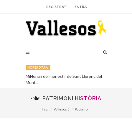
REGISTRA'T
ENTRA
HORES D'ARA:
recull la
Mil·lenari del monestir de Sant Llorenç del
El projecte d
s Natura
Munt...
oficialment...
PATRIMONI
HISTÒRIA
Inici
Vallesos 5
Patrimoni