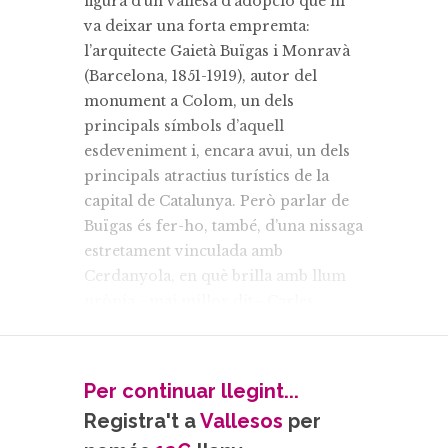
figura d’un vallesà d’adopció que hi
va deixar una forta empremta:
l’arquitecte Gaietà Buïgas i Monravà
(Barcelona, 1851-1919), autor del
monument a Colom, un dels
principals símbols d’aquell
esdeveniment i, encara avui, un dels
principals atractius turístics de la
capital de Catalunya. Però parlar de
Buïgas és fer-ho, també, d’una nissaga
estretament vinculada amb
Cerdanyola, en què brilla amb llum
pròpia –mai millor dit– Carles
Buïgas i Sans, l’enginyer conegut
mundialment com el constructor de
les fonts lluminoses de Montjuïc.
Per continuar llegint...
L’arrelament de la família Buïgas en
Registra't a
Vallesos
per
el que aleshores era una vila pagesa i