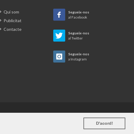
Qui som
Segueix-nos
al Facebook
Publicitat
Contacte
Segueix-nos
al Twitter
Segueix-nos
a Instagram
Avís legal
D'acord!