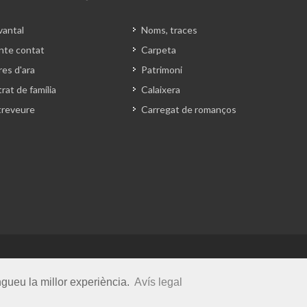
vantal
Noms, traces
nte contat
Carpeta
es d'ara
Patrimoni
rat de família
Calaixera
treveure
Carregat de romanços
vats.
ngueu la millor experiència.
Avís legal