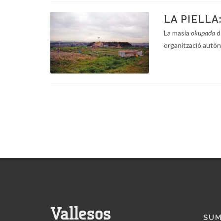
LA PIELLA
La masia
okupada
d
organització autòn
Vallesos
SUM