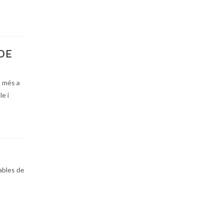
 DE
a més a
e i
tables de