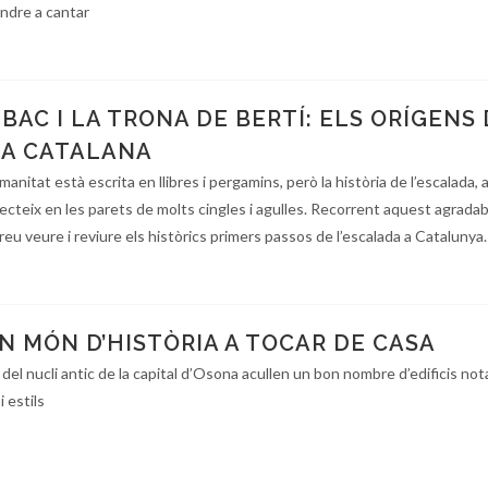
endre a cantar
 BAC I LA TRONA DE BERTÍ: ELS ORÍGENS
DA CATALANA
umanitat està escrita en llibres i pergamins, però la història de l’escalada, 
ecteix en les parets de molts cingles i agulles. Recorrent aquest agradabl
dreu veure i reviure els històrics primers passos de l’escalada a Catalunya.
UN MÓN D’HISTÒRIA A TOCAR DE CASA
 del nucli antic de la capital d’Osona acullen un bon nombre d’edificis no
 estils