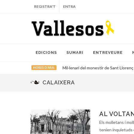
REGISTRA'T
ENTRA
EDICIONS
SUMARI
ENTREVEURE
Mil·lenari del monestir de Sant Llorenç
HORES D'ARA:
CALAIXERA
AL VOLTAN
Els molletans i mo
tenien inquietuds 