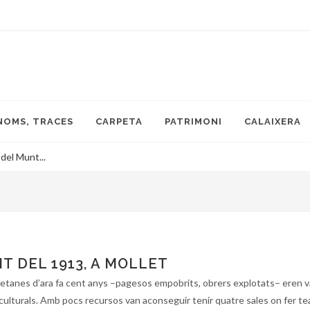
NOMS, TRACES
CARPETA
PATRIMONI
CALAIXERA
 del Munt...
T DEL 1913, A MOLLET
lletanes d’ara fa cent anys –pagesos empobrits, obrers explotats– eren v
culturals. Amb pocs recursos van aconseguir tenir quatre sales on fer tea