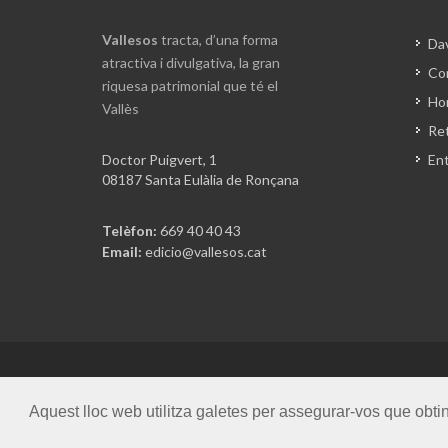
Vallesos
tracta, d’una forma
Da
atractiva i divulgativa, la gran
Co
riquesa patrimonial que té el
Hor
Vallès
Ret
Doctor Puigvert, 1
En
08187 Santa Eulàlia de Ronçana
Telèfon:
669 40 40 43
Email:
edicio@vallesos.cat
Copyrights © 2026 Gent i Terra SL. Tots els drets reser
Aquest lloc web utilitza galetes per assegurar-vos que obti