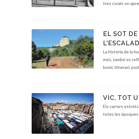
tres corals on apr
EL SOT DE
L’ESCALA
La història de la h
més, també es refl
bonic itinerari, po
VIC, TOT 
Els carrers estrets
totes les èpoques i