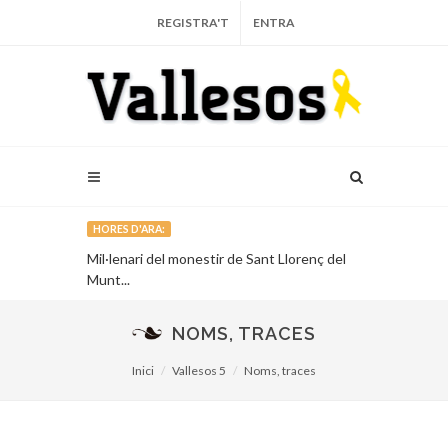
REGISTRA'T
ENTRA
HORES D'ARA:
recull la
Mil·lenari del monestir de Sant Llorenç del
El projecte d
s Natura
Munt...
oficialment...
NOMS, TRACES
Inici
Vallesos 5
Noms, traces