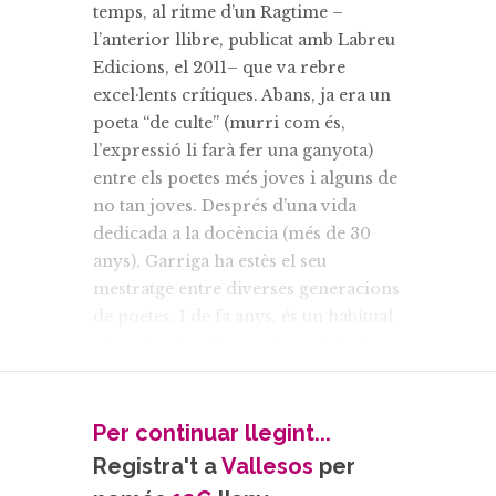
temps, al ritme d’un Ragtime –
l’anterior llibre, publicat amb Labreu
Edicions, el 2011– que va rebre
excel·lents crítiques. Abans, ja era un
poeta “de culte” (murri com és,
l’expressió li farà fer una ganyota)
entre els poetes més joves i alguns de
no tan joves. Després d’una vida
dedicada a la docència (més de 30
anys), Garriga ha estès el seu
mestratge entre diverses generacions
de poetes. I de fa anys, és un habitual
–i una institució– en els recitals de
cada dimecres el bar Horiginal de
Barcelona, interessat en el que
belluga la gent jove. “Per reunir-me
Per continuar llegint...
amb la gent de la meva edat ja no
Registra't a
Vallesos
per
m’interessa, perquè ja no ens ho hem