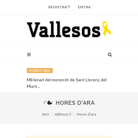
REGISTRA'T
ENTRA
HORES D'ARA:
recull la
Mil·lenari del monestir de Sant Llorenç del
El projecte d
s Natura
Munt...
oficialment...
HORES D'ARA
Inici
Vallesos 5
Hores d'ara