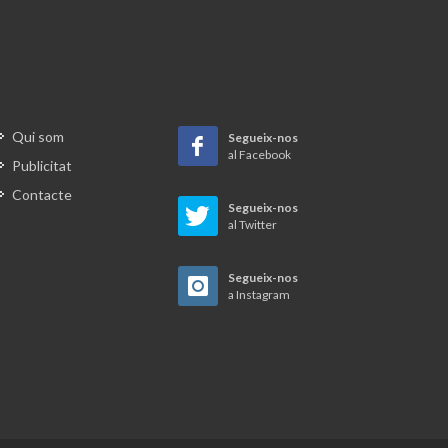
a. Els
de vida
 i 60
Qui som
Segueix-nos
al Facebook
nistren
Publicitat
e 1.400
Contacte
ue els
Segueix-nos
al Twitter
e
etze
Segueix-nos
 sense
a Instagram