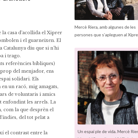
Mercè Riera, amb algunes de les
la casa d’acollida el Xiprer
persones que s’apleguen al Xipre
ombolen i el guarneixen. El
a Catalunya diu que si n’hi
a i trago.
ts referències bíbliques)
 a prop del menjador, ens
espai solidari. Els
a en un racó, mig amagats,
nars de voluntaris i amics
t enfondint les arrels. La
, com la que desprèn el
’índies, del tot pelat a
Un espai ple de vida. Mercè Rier
í el contrast entre la