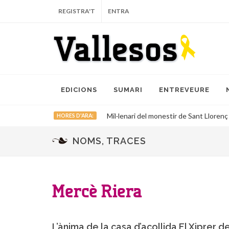
REGISTRA'T
ENTRA
EDICIONS
SUMARI
ENTREVEURE
Mil·lenari del monestir de Sant Llorenç
HORES D'ARA:
NOMS, TRACES
Mercè Riera
L’ànima de la casa d’acollida El Xiprer d