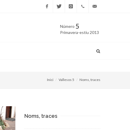
Facebook
Twitter
Instagram
669
edicio@vallesos.cat
5
Número
40 40
Primavera-estiu 2013
43
El projecte de Quart Cinturó
Inici
Vallesos 5
Noms, traces
Noms, traces