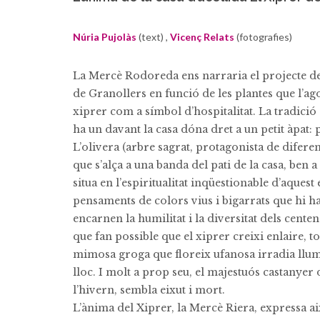
Núria Pujolàs
(text) ,
Vicenç Relats
(fotografies)
La Mercè Rodoreda ens narraria el projecte de 
de Granollers en funció de les plantes que l’ag
xiprer com a símbol d’hospitalitat. La tradició 
ha un davant la casa dóna dret a un petit àpat: p
L’olivera (arbre sagrat, protagonista de diferen
que s’alça a una banda del pati de la casa, ben
situa en l’espiritualitat inqüestionable d’aquest 
pensaments de colors vius i bigarrats que hi h
encarnen la humilitat i la diversitat dels cente
que fan possible que el xiprer creixi enlaire, to
mimosa groga que floreix ufanosa irradia llum
lloc. I molt a prop seu, el majestuós castanyer d
l’hivern, sembla eixut i mort.
L’ànima del Xiprer, la Mercè Riera, expressa aix