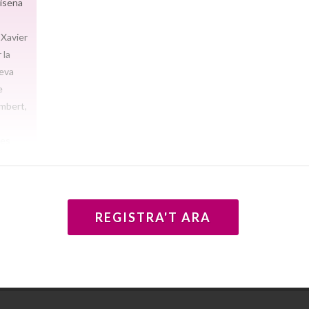
sisena
 Xavier
 la
seva
e
Umbert,
les
ns 140
igues,
 de tot
acions
REGISTRA'T ARA
ucions.
port
s del
0 socis
deu