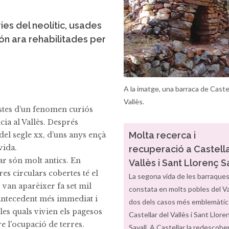
ies del neolític, usades
ón ara rehabilitades per
A la imatge, una barraca de Castel
Vallès.
stes d’un fenomen curiós
ia al Vallès. Després
Molta recerca i
el segle xx, d’uns anys ençà
vida.
recuperació a Castella
ar són molt antics. En
Vallès i Sant Llorenç S
res circulars cobertes té el
La segona vida de les barraques
 van aparèixer fa set mil
constata en molts pobles del Val
 L'antecedent més immediat i
dos dels casos més emblemàtic
les quals vivien els pagesos
Castellar del Vallès i Sant Llore
re l'ocupació de terres.
Savall. A Castellar la redescobe