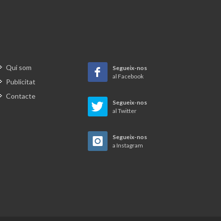
El jaciment ibèric del Puig del Castell
de Samalús
rior
va
Per Sant Sebastià, a Matadepera, es
ot el
baixa un pi
unes
Qui som
Segueix-nos
al Facebook
Publicitat
La segona vida de les barraques de
pedra seca
Contacte
 servir
Segueix-nos
p de
al Twitter
ll
La circulació de moneda a Cardedeu
en època moderna i el diner de
viment
Segueix-nos
Granollers del 1556
a Instagram
Aquest
 ja ha
s 400
La Doma, la Garriga i la sensibilitat
patriòtica antiga
egona