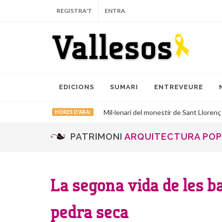
REGISTRA'T
ENTRA
EDICIONS
SUMARI
ENTREVEURE
Mil·lenari del monestir de Sant Llorenç
HORES D'ARA:
PATRIMONI
ARQUITECTURA PO
La segona vida de les b
pedra seca