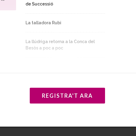
de Successió
nys,
ades
duït
La talladora Rubi
el
ca, han
La llúdriga retorna a la Conca del
ues,
Besòs a poc a poc
Les orquídies del Montseny
ca tots
La carretera que va inspirar Àngel
 la
Guimerà
REGISTRA'T ARA
ment de
150 anys del Tren de Sarrià i 100 dels
a també
Catalans
al Vallès
nt en
sta,
var