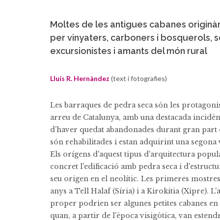
Moltes de les antigues cabanes originàr
per vinyaters, carboners i bosquerols, s
excursionistes i amants del món rural
Lluís R. Hernàndez
(text i fotografies)
Les barraques de pedra seca són les protagoni
arreu de Catalunya, amb una destacada incidènc
d’haver quedat abandonades durant gran part d
són rehabilitades i estan adquirint una segona 
Els orígens d'aquest tipus d'arquitectura popul
concret l'edificació amb pedra seca i d'estructu
seu origen en el neolític. Les primeres mostres
anys a Tell Halaf (Síria) i a Kirokitia (Xipre).
proper podrien ser algunes petites cabanes en 
quan, a partir de l'època visigòtica, van estend