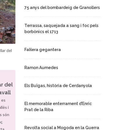
75 anys del bombardeig de Granollers
Terrassa, saquejada a sang i foc pels
borbònics el 1713
Fal·lera gegantera
lar del
Ramon Aumedes
r del
Els Buïgas, història de Cerdanyola
avall
 es
El memorable enterrament d’Enric
lès i
Prat de la Riba
s són
nç
Revolta social a Mogoda en la Guerra
rta