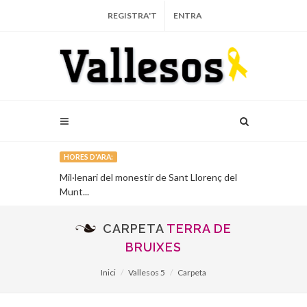
REGISTRA'T
ENTRA
HORES D'ARA:
recull la
Mil·lenari del monestir de Sant Llorenç del
El projecte d
s Natura
Munt...
oficialment...
CARPETA
TERRA DE
BRUIXES
Inici
Vallesos 5
Carpeta