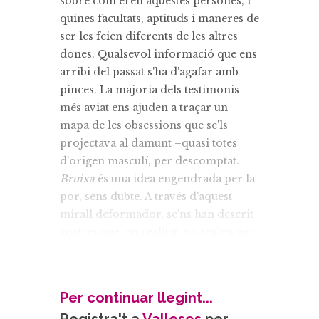
sobre com eren aquestes persones, i
quines facultats, aptituds i maneres de
ser les feien diferents de les altres
dones. Qualsevol informació que ens
arribi del passat s'ha d'agafar amb
pinces. La majoria dels testimonis
més aviat ens ajuden a traçar un
mapa de les obsessions que se'ls
projectava al damunt –quasi totes
d'origen masculí, per descomptat.
Bruixa
és una idea engendrada per la
por, sens dubte. A través d'aquest
mirall deformador, se'ns han descrit
rostres que, en realitat, no tenien per
què ser terribles. Parlem, òbviament,
de perfils femenins, d'éssers que no
són mascles, sinó dones, amb totes
Per continuar llegint...
les implicacions del cas. De manera