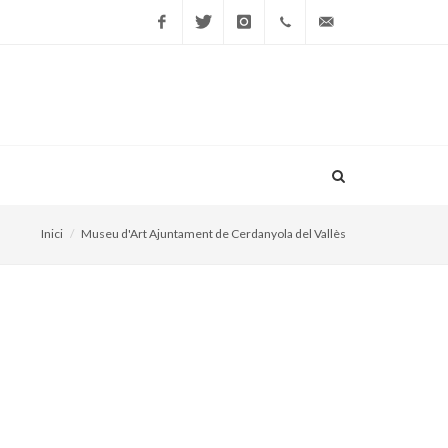
Facebook
Twitter
Instagram
669
edicio@vallesos.cat
40 40
43
Inici
Museu d'Art Ajuntament de Cerdanyola del Vallès