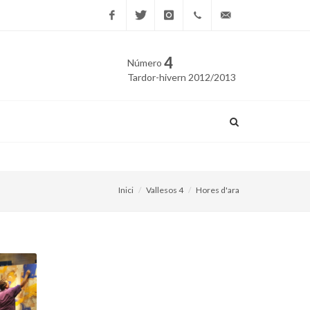
Facebook
Twitter
Instagram
669
edicio@vallesos.cat
4
Número
40 40
Tardor-hivern 2012/2013
43
Una estelada gegant corona
Inici
Vallesos 4
Hores d'ara