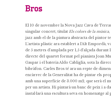
Bros
El 10 de novembre la Nova Jazz Cava de Terras
singular concert, titulat
Els colors de la música
,
jazz amb el de la pintura abstracta del pintor t
L’artista plàstic ara establert a l’Alt Empordà,
de 5 metres d’amplada per 1,5 d’alçada durant 
directe del quartet format pel pianista Joan Mu
Gaspar i el bateria Aldo Cabliglia, sota la dire
bibràfon. Carles Bros té ara un repte de dime
encàrrec de la Generalitat ha de pintar els pro
amb una superfície de 3.000 m2, que serà el m
per un artista. Hi pintarà un banc de peix i a da
instal·larà una escultura seva en homenatge al p