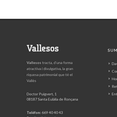
Vallesos
SUM
Vallesos
tracta, d’una forma
Da
atractiva i divulgativa, la gran
Co
riquesa patrimonial que té el
Hor
Vallès
Ret
Doctor Puigvert, 1
En
08187 Santa Eulàlia de Ronçana
Telèfon:
669 40 40 43