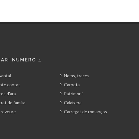
ARI NÚMERO 4
vantal
Noms, traces
nte contat
Carpeta
es d'ara
Patrimoni
rat de família
Calaixera
treveure
Carregat de romanços