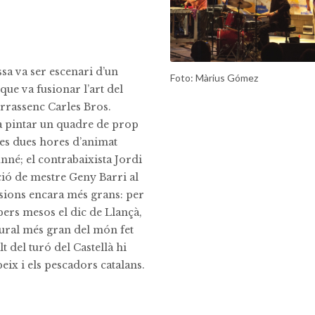
sa va ser escenari d’un
Foto: Màrius Gómez
 que va fusionar l’art del
errassenc Carles Bros.
 va pintar un quadre de prop
les dues hores d’animat
nné; el contrabaixista Jordi
cció de mestre Geny Barri al
nsions encara més grans: per
pers mesos el dic de Llançà,
ural més gran del món fet
lt del turó del Castellà hi
eix i els pescadors catalans.