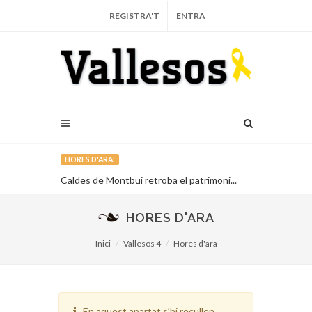
REGISTRA'T
ENTRA
HORES D'ARA:
Cava de
Caldes de Montbui retroba el patrimoni...
Una estelada
ros...
onada sobiran
HORES D'ARA
Inici
Vallesos 4
Hores d'ara
En aquest apartat s’hi recullen