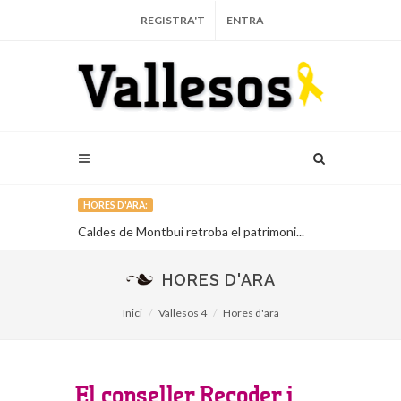
REGISTRA'T
ENTRA
HORES D'ARA:
Cava de
Caldes de Montbui retroba el patrimoni...
Una estelada
ros...
onada sobiran
HORES D'ARA
Inici
Vallesos 4
Hores d'ara
El conseller Recoder i