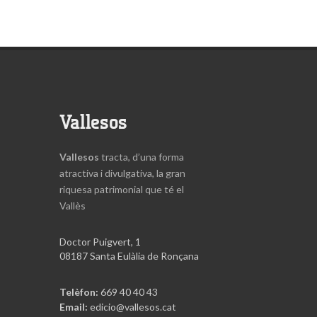
Vallesos
Vallesos
tracta, d’una forma
atractiva i divulgativa, la gran
riquesa patrimonial que té el
Vallès
Doctor Puigvert, 1
08187 Santa Eulàlia de Ronçana
Telèfon:
669 40 40 43
Email:
edicio@vallesos.cat