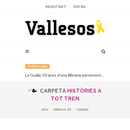
REGISTRA'T
ENTRA
HORES D'ARA:
n l’artista
La Gralla, 50 anys d’una llibreria persistent...
Publiquen a I
llibretes d’e
fetes durant l
CARPETA
HISTÒRIES A
TOT TREN
Inici
Vallesos 13
Carpeta