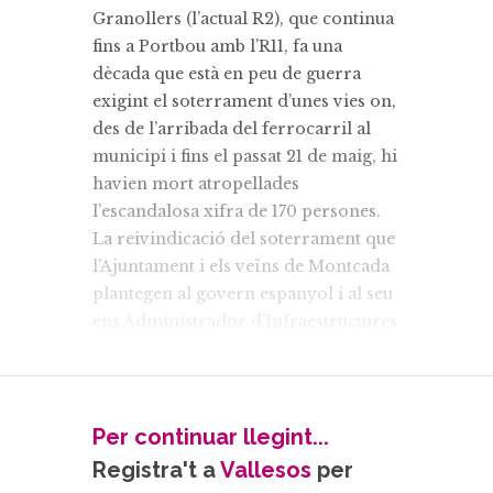
Granollers (l’actual R2), que continua
fins a Portbou amb l’R11, fa una
dècada que està en peu de guerra
exigint el soterrament d’unes vies on,
des de l’arribada del ferrocarril al
municipi i fins el passat 21 de maig, hi
havien mort atropellades
l’escandalosa xifra de 170 persones.
La reivindicació del soterrament que
l’Ajuntament i els veïns de Montcada
plantegen al govern espanyol i al seu
ens Administrador d’Infraestructures
Ferroviàries (ADIF) vénen de molt
més lluny, ja que les primeres
propostes van sorgir el 1989, quan la
Generalitat va fer els estudis
Per continuar llegint...
preliminars per fer passar el tren
Registra't a
Vallesos
per
d'alta velocitat pel municipi. El febrer