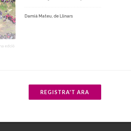
Damià Mateu, de Llinars
ena edció
REGISTRA'T ARA
à de