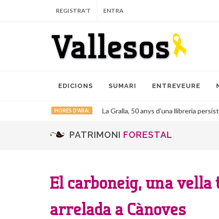
REGISTRA'T
ENTRA
EDICIONS
SUMARI
ENTREVEURE
La Gralla, 50 anys d’una llibreria persist
HORES D'ARA:
PATRIMONI
FORESTAL
El carboneig, una vella 
arrelada a Cànoves