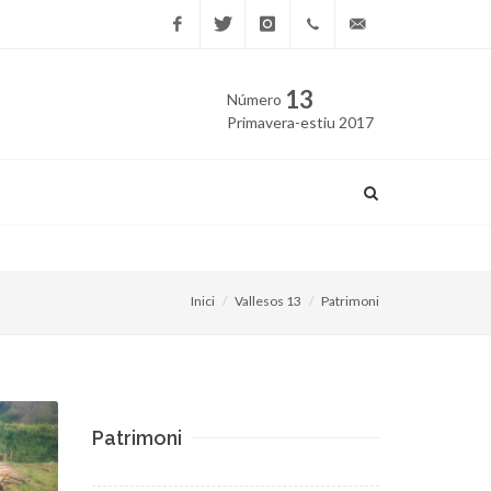
Facebook
Twitter
Instagram
669
edicio@vallesos.cat
13
Número
40 40
Primavera-estiu 2017
43
Publiquen a Internet una co
Inici
Vallesos 13
Patrimoni
Patrimoni