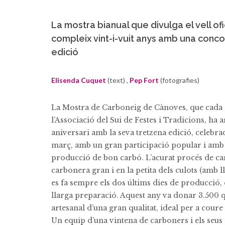
La mostra bianual que divulga el vell of
compleix vint-i-vuit anys amb una conc
edició
Elisenda Cuquet
(text) ,
Pep Fort
(fotografies)
La Mostra de Carboneig de Cànoves, que cada 
l’Associació del Sui de Festes i Tradicions, ha ar
aniversari amb la seva tretzena edició, celebrad
març, amb un gran participació popular i am
producció de bon carbó. L’acurat procés de car
carbonera gran i en la petita dels culots (amb 
es fa sempre els dos últims dies de producció
llarga preparació. Aquest any va donar 3.500 q
artesanal d’una gran qualitat, ideal per a coure
Un equip d’una vintena de carboners i els seus 