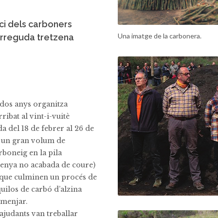
ici dels carboners
Una imatge de la carbonera.
orreguda tretzena
dos anys organitza
ribat al vint-i-vuitè
a del 18 de febrer al 26 de
b un gran volum de
boneig en la pila
llenya no acabada de coure)
, que culminen un procés de
uilos de carbó d’alzina
 menjar.
ajudants van treballar