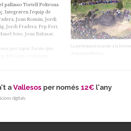
l pallasso Tortell Poltrona
ç. Integraven l’equip de
radera, Joan Román, Jordi
g, Jordi Fradera, Pep Fort,
Manel Soto, Joan Baltasar,
La participació popular a la tretz
sses per tapar forats que
d’aquesta Mostra.
arg dels vint-i-vuit anys
ves la meteorologia sempre
procés. El veterà carboner
les carboneres per les
ut. “Hi va haver la de la
't a
Vallesos
per només
12€
l'any
at la de les ventades”,
icions digitals
i han après l’ofici no per
El carboneig més enll
 una de les feines que es