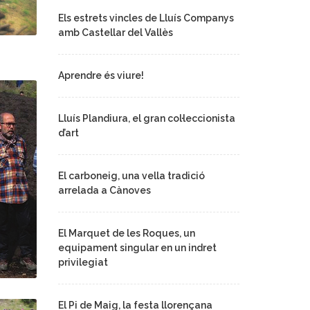
Els estrets vincles de Lluís Companys
amb Castellar del Vallès
Aprendre és viure!
Lluís Plandiura, el gran col·leccionista
d’art
El carboneig, una vella tradició
arrelada a Cànoves
El Marquet de les Roques, un
equipament singular en un indret
privilegiat
El Pi de Maig, la festa llorençana