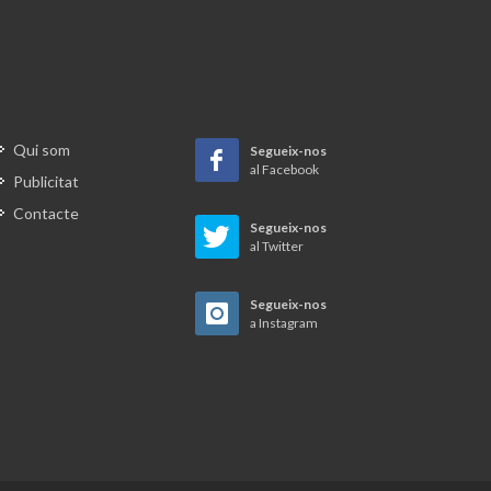
at
sones
a
Qui som
Segueix-nos
rol),
al Facebook
Publicitat
mateixa
Contacte
Segueix-nos
de la
al Twitter
rdanya
 Saulo
Segueix-nos
ca, qui
a Instagram
per