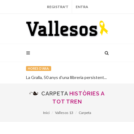
REGISTRA'T
ENTRA
HORES D'ARA:
n l’artista
La Gralla, 50 anys d’una llibreria persistent...
Publiquen a I
llibretes d’e
fetes durant l
CARPETA
HISTÒRIES A
TOT TREN
Inici
Vallesos 13
Carpeta