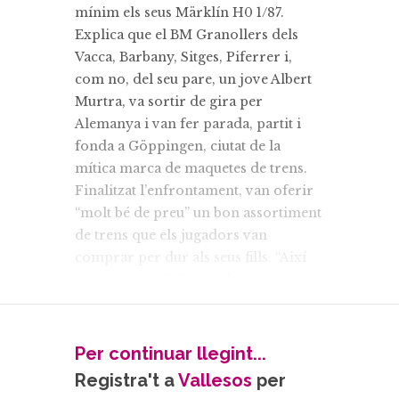
mínim els seus Märklín H0 1/87.
Explica que el BM Granollers dels
Vacca, Barbany, Sitges, Piferrer i,
com no, del seu pare, un jove Albert
Murtra, va sortir de gira per
Alemanya i van fer parada, partit i
fonda a Göppingen, ciutat de la
mítica marca de maquetes de trens.
Finalitzat l’enfrontament, van oferir
“molt bé de preu” un bon assortiment
de trens que els jugadors van
comprar per dur als seus fills. “Així
va començar l’afició pels trens a
Granollers, però era una afició cara i
només hi podien jugar els nens de la
Carretera”, comenta l’Oriol referint-
Per continuar llegint...
se a les famílies més benestants de la
Registra't a
Vallesos
per
ciutat que vivien al carrer principal.