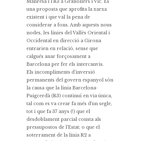
Manresa i l’R3 a Granollers i Vic. És
una proposta que aprofita la xarxa
existent i que val la pena de
considerar a fons. Amb aquests nous
nodes, les línies del Vallès Oriental i
Occidental en direcció a Girona
entrarien en relació, sense que
calgués anar forçosament a
Barcelona per fer els intercanvis.
Els incompliments d’inversió
permanents del govern espanyol són
la causa que la línia Barcelona-
Puigcerdà (R3) continuï en via única,
tal com es va crear fa més d’un segle,
tot i que fa 37 anys (!) que el
desdoblament parcial consta als
pressupostos de l’Estat; o que el
soterrament de la línia R2 a