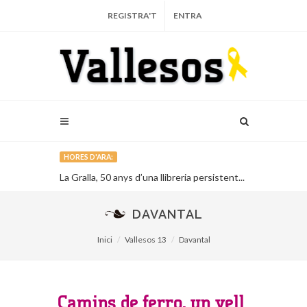
REGISTRA'T
ENTRA
HORES D'ARA:
n l’artista
La Gralla, 50 anys d’una llibreria persistent...
Publiquen a I
llibretes d’e
fetes durant l
DAVANTAL
Inici
Vallesos 13
Davantal
Camins de ferro, un vell