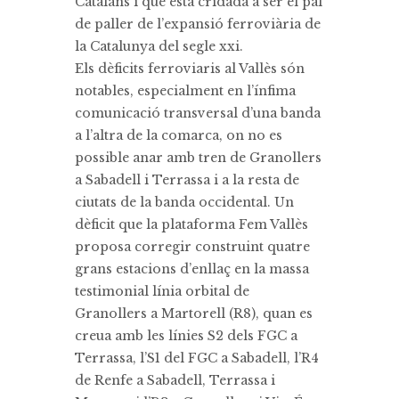
Catalans i que està cridada a ser el pal
de paller de l’expansió ferroviària de
la Catalunya del segle xxi.
Els dèficits ferroviaris al Vallès són
notables, especialment en l’ínfima
comunicació transversal d’una banda
a l’altra de la comarca, on no es
possible anar amb tren de Granollers
a Sabadell i Terrassa i a la resta de
ciutats de la banda occidental. Un
dèficit que la plataforma Fem Vallès
proposa corregir construint quatre
grans estacions d’enllaç en la massa
testimonial línia orbital de
Granollers a Martorell (R8), quan es
creua amb les línies S2 dels FGC a
Terrassa, l’S1 del FGC a Sabadell, l’R4
de Renfe a Sabadell, Terrassa i