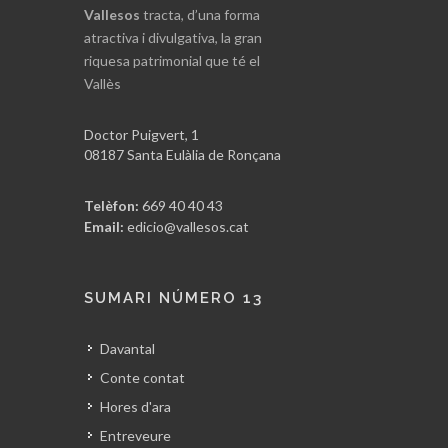
Vallesos
tracta, d’una forma
atractiva i divulgativa, la gran
riquesa patrimonial que té el
Vallès
Doctor Puigvert, 1
08187 Santa Eulàlia de Ronçana
Telèfon:
669 40 40 43
Email:
edicio@vallesos.cat
SUMARI NÚMERO 13
Davantal
Conte contat
Hores d'ara
Entreveure