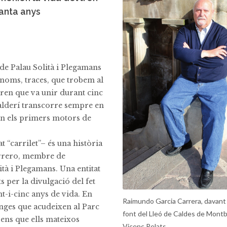
uanta anys
 de Palau Solità i Plegamans
 noms, traces, que trobem al
tren que va unir durant cinc
Calderí transcorre sempre en
 on els primers motors de
 “carrilet”– és una història
uerrero, membre de
ità i Plegamans. Una entitat
s per la divulgació del fet
nt-i-cinc anys de vida. En
Raimundo Garcia Carrera, davant 
enges que acudeixen al Parc
font del Lleó de Caldes de Montb
trens que ells mateixos
Vicenç Relats.