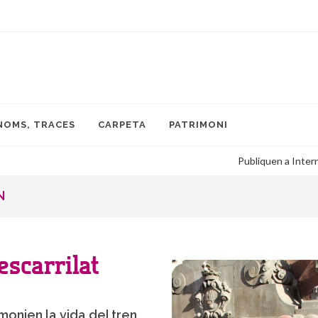
NOMS, TRACES
CARPETA
PATRIMONI
de llibretes d’escolars de Cerdanyola i Ripollet fetes durant la Guerra Civi
N
descarrilat
monien la vida del tren