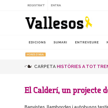
REGISTRA'T
ENTRA
EDICIONS
SUMARI
ENTREVEURE
Publiquen a Internet una col·lecció 
HORES D'ARA:
CARPETA
HISTÒRIES A TOT TRE
El Calderí, un projecte 
Banyistes, llambordes i autobusos testi