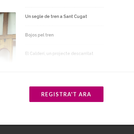
Un segle de tren a Sant Cugat
Bojos pel tren
El Calderí, un projecte descarrilat
Un dèficit inconcebible de trens
tranversals al Vallès
riginal
REGISTRA'T ARA
Santa Perpètua, punt clau del
Corredor Mediterrani
Del Vapor Arañó a l'Alstom, passant
per La Florida