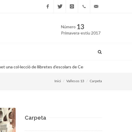
Facebook
Twitter
Instagram
669
edicio@vallesos.cat
13
Número
40 40
Primavera-estiu 2017
43
l...
L’ajuntament de Bigues i
Inici
Vallesos 13
Carpeta
Carpeta