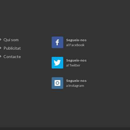
Passatgers atrapats al tren per la
gran nevada del 1962
El comboi dels 105
Qui som
Segueix-nos
al Facebook
Publicitat
El tren fantasma que va ser mortal a
Contacte
les Franqueses
Segueix-nos
al Twitter
El ferrocarril, un món de passions
Segueix-nos
a Instagram
Via Oberta: amor i trens
 d'abril
El recader del tren