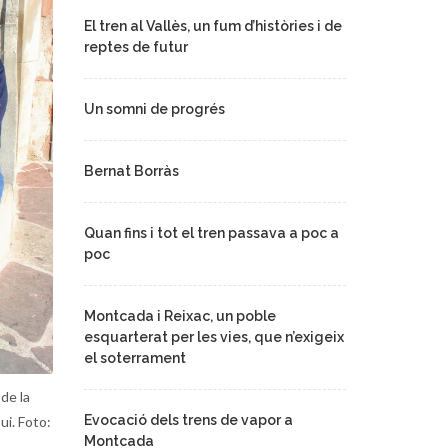
El tren al Vallès, un fum d’històries i de
reptes de futur
Un somni de progrés
Bernat Borràs
Quan fins i tot el tren passava a poc a
poc
Montcada i Reixac, un poble
esquarterat per les vies, que n’exigeix
el soterrament
de la
Evocació dels trens de vapor a
ui. Foto:
Montcada