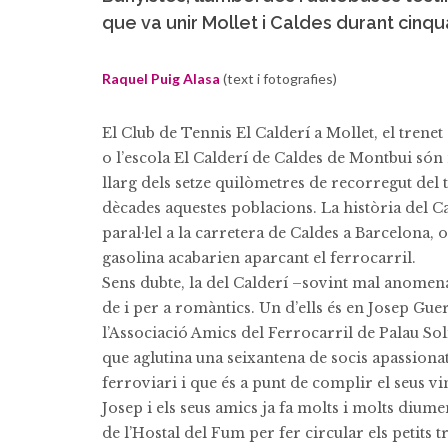
que va unir Mollet i Caldes durant cinq
Raquel Puig Alasa
(text i fotografies)
El Club de Tennis El Calderí a Mollet, el trenet
o l’escola El Calderí de Caldes de Montbui són
llarg dels setze quilòmetres de recorregut del 
dècades aquestes poblacions. La història del 
paral·lel a la carretera de Caldes a Barcelona,
gasolina acabarien aparcant el ferrocarril.
Sens dubte, la del Calderí –sovint mal anomenat
de i per a romàntics. Un d’ells és en Josep G
l’Associació Amics del Ferrocarril de Palau Sol
que aglutina una seixantena de socis apassionat
ferroviari i que és a punt de complir el seus vi
Josep i els seus amics ja fa molts i molts dium
de l’Hostal del Fum per fer circular els petits 