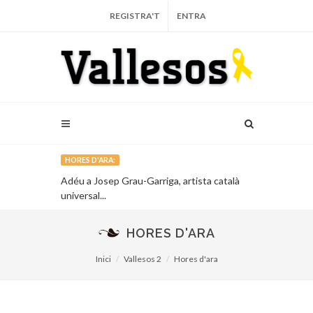
REGISTRA'T
ENTRA
HORES D'ARA:
sponible a
Adéu a Josep Grau-Garriga, artista català
Sabadell est
universal...
vocació de se
HORES D'ARA
Inici
Vallesos 2
Hores d'ara