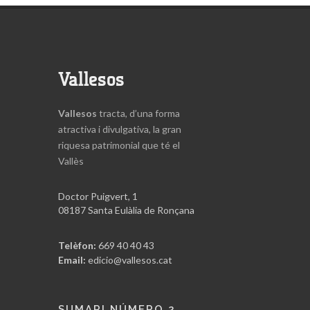
Vallesos
Vallesos
tracta, d’una forma
atractiva i divulgativa, la gran
riquesa patrimonial que té el
Vallès
Doctor Puigvert, 1
08187 Santa Eulàlia de Ronçana
Telèfon:
669 40 40 43
Email:
edicio@vallesos.cat
SUMARI NÚMERO 2