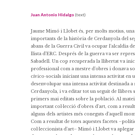
Juan Antonio Hidalgo
(text)
Jaume Mimó i Llobet és, per molts motius, una 
importants de la història de Cerdanyola del se
abans de la Guerra Civil va ocupar l’alcaldia de
llista d’ERC. Després de la guerra va ser repre
Sabadell. Un cop recuperada la llibertat va ini
professional com a mestre d’obres i donava sor
cívico-socials iniciant una intensa activitat en 
desenvolupar una intensa activitat destinada a 
Cerdanyola, i va editar tot un seguit de llibres 
primers mai editats sobre la població. Al mate
important col·lecció d’obres d’art, com a resul
alguns dels artistes més coneguts d’aquell mom
Com a resultat de totes aquestes facetes –políti
col·leccionista d’art– Mimó i Llobet va aplega