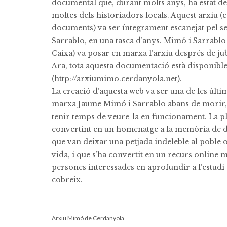
documental que, durant molts anys, ha estat de
moltes dels historiadors locals. Aquest arxiu 
documents) va ser íntegrament escanejat pel se
Sarrablo, en una tasca d’anys. Mimó i Sarrablo 
Caixa) va posar en marxa l’arxiu després de jub
Ara, tota aquesta documentació està disponible
(http://arxiumimo.cerdanyola.net).
La creació d’aquesta web va ser una de les últi
marxa Jaume Mimó i Sarrablo abans de morir, a
tenir temps de veure-la en funcionament. La pl
convertint en un homenatge a la memòria de due
que van deixar una petjada indeleble al poble o
vida, i que s’ha convertit en un recurs online m
persones interessades en aprofundir a l’estudi
cobreix.
Arxiu Mimó de Cerdanyola