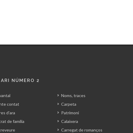
ARI NÚMERO 2
vantal
Noms, traces
nte contat
Carpeta
es d'ara
Patrimoni
rat de família
Calaixera
treveure
Carregat de romanços