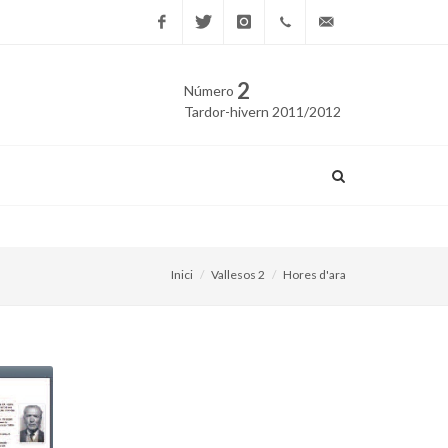
Facebook
Twitter
Instagram
669
edicio@vallesos.cat
2
Número
40 40
Tardor-hivern 2011/2012
43
Sabadell estrena el Museu 
Inici
Vallesos 2
Hores d'ara