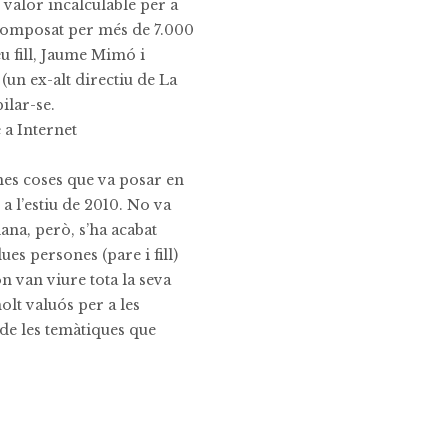
 valor incalculable per a
(composat per més de 7.000
u fill, Jaume Mimó i
(un ex-alt directiu de La
ilar-se.
 a Internet
mes coses que va posar en
 l’estiu de 2010. No va
ana, però, s’ha acabat
s persones (pare i fill)
n van viure tota la seva
olt valuós per a les
 de les temàtiques que