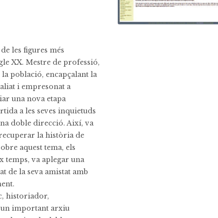
de les figures més
gle XX. Mestre de professió,
 la població, encapçalant la
saliat i empresonat a
ciar una nova etapa
tida a les seves inquietuds
una doble direcció. Així, va
recuperar la història de
sobre aquest tema, els
ix temps, va aplegar una
tat de la seva amistat amb
ent.
c, historiador,
r un important arxiu