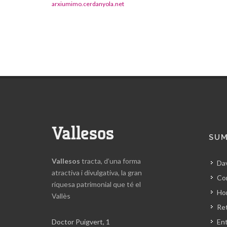
arxiumimo.cerdanyola.net
Vallesos
SUM
Vallesos
tracta, d’una forma
Da
atractiva i divulgativa, la gran
Co
riquesa patrimonial que té el
Hor
Vallès
Ret
Doctor Puigvert, 1
En