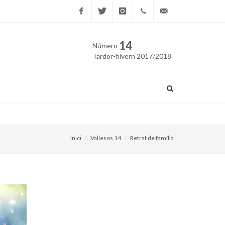
Facebook
Twitter
Instagram
669
edicio@vallesos.cat
14
Número
40 40
Tardor-hivern 2017/2018
43
La Fundació Gas Natural Fe
Inici
Vallesos 14
Retrat de família