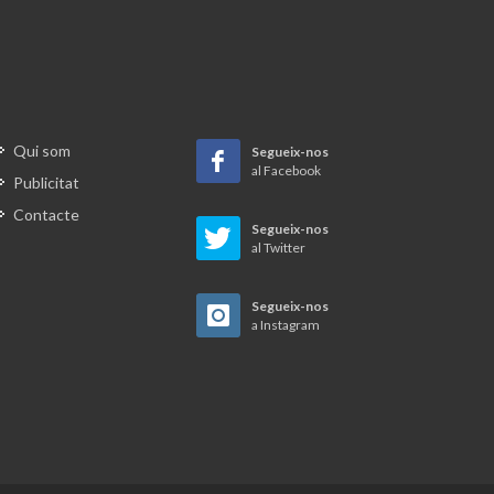
Qui som
Segueix-nos
al Facebook
Publicitat
Contacte
Segueix-nos
al Twitter
Segueix-nos
a Instagram
 amb la
cte