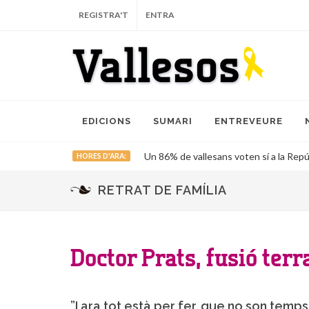
REGISTRA'T
ENTRA
EDICIONS
SUMARI
ENTREVEURE
Un 86% de vallesans voten sí a la Repú
HORES D'ARA:
RETRAT DE FAMÍLIA
Doctor Prats, fusió ter
”I ara tot està per fer, que no son temp