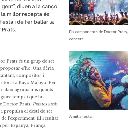
 gent”, diuen a la cançó
 la millor recepta és
sta i de fer ballar la
 Prats.
Els components de Doctor Prats,
concert.
or Prats és un grup de set
e proposar-s’ho. Una dèria
cantant, compositor i
er tocat a Kayo Malayo. Per
 calaix agrupa uns quants
 gaire temps i que ho
de Doctor Prats,
Patates amb
i propulsa el destí de set
A mitja festa.
 de l’experiment. El resultat
ra per Espanya, França,