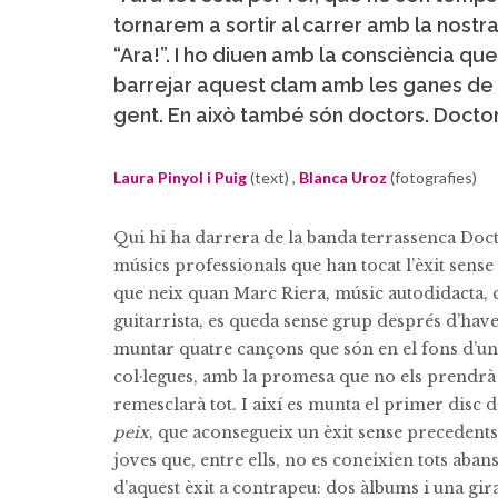
tornarem a sortir al carrer amb la nostra
“Ara!”. I ho diuen amb la consciència que
barrejar aquest clam amb les ganes de fe
gent. En això també són doctors. Doctor
Laura Pinyol i Puig
(text) ,
Blanca Uroz
(fotografies)
Qui hi ha darrera de la banda terrassenca Doct
músics professionals que han tocat l’èxit sens
que neix quan Marc Riera, músic autodidacta, 
guitarrista, es queda sense grup després d’hav
muntar quatre cançons que són en el fons d’un
col·legues, amb la promesa que no els prendrà
remesclarà tot. I així es munta el primer disc 
peix
, que aconsegueix un èxit sense precedents 
joves que, entre ells, no es coneixien tots abans
d’aquest èxit a contrapeu: dos àlbums i una gi