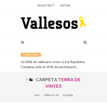
REGISTRA'T
ENTRA
HORES D'ARA:
onials de
Un 86% de vallesans voten sí a la República
La Fundació 
des...
Catalana, amb un 45% de participació...
campanya cont
des de Sabade
CARPETA
TERRA DE
VINYES
Inici
Vallesos 14
Carpeta