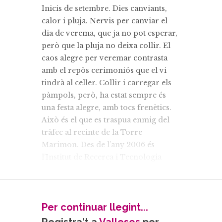
Inicis de setembre. Dies canviants,
calor i pluja. Nervis per canviar el
dia de verema, que ja no pot esperar,
però que la pluja no deixa collir. El
caos alegre per veremar contrasta
amb el repòs cerimoniós que el vi
tindrà al celler. Collir i carregar els
pàmpols, però, ha estat sempre és
una festa alegre, amb tocs frenètics.
Això és el que es traspua enmig del
tràfec al recinte de la Torre
Marimon. Des de l’any 2006 és
l’Institut de Recerca i Tecnologia
Agroalimentàries qui elabora el vi,
però per als calderins sempre serà el
vi de la Torre.
Per continuar llegint...
La collita es fa a mà i després del pas
del fruit per la derrapadora el most