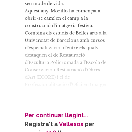
seu mode de vida.
Aquest any, Morillo ha començat a
obrir-se camí en el camp a la
construcció d’imatgeria festiva.
Combina els estudis de Belles arts a la
Universitat de Barcelona amb cursos
d’especialització, d’entre els quals
destaquen el de Restauració
d’Escultura Policromada a l’Escola de
Conservació i Restauració d’Obres
d’Art (ECORE) i el de
Professionalització d’Ofici en Imatger
a l’Escola Massana l’any passat.
D’aquest últim en va sortir la
Margarida Olivera, la primera
geganta que construeix de 3,05
Per continuar llegint...
metres d’alçada.
Registra't a
Vallesos
per