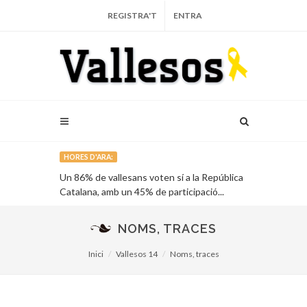
REGISTRA'T
ENTRA
HORES D'ARA:
onials de
Un 86% de vallesans voten sí a la República
La Fundació 
des...
Catalana, amb un 45% de participació...
campanya cont
des de Sabade
NOMS, TRACES
Inici
Vallesos 14
Noms, traces