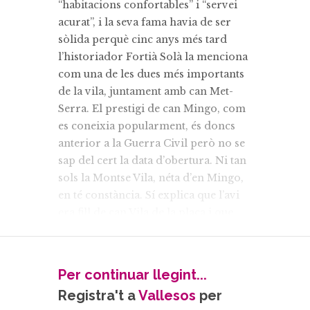
“habitacions confortables” i “servei
acurat”, i la seva fama havia de ser
sòlida perquè cinc anys més tard
l’historiador Fortià Solà la menciona
com una de les dues més importants
de la vila, juntament amb can Met-
Serra. El prestigi de can Mingo, com
es coneixia popularment, és doncs
anterior a la Guerra Civil però no se
sap del cert la data d’obertura. Ni tan
sols la Montse Vila, néta d’en Mingo,
en té constància. Sí explica que l’avi
era fill de can Vila de la plaça i que
l’àvia, la
Dulores
Suquet, havia après a
cuinar al balneari Blancafort de La
Garriga. Es devien prendre el negoci
Per continuar llegint...
molt seriosament perquè van enviar
Registra't a
Vallesos
per
el seu únic fill, en Josep, a treballar a