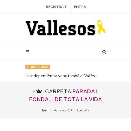
REGISTRA'T
ENTRA
HORES D'ARA:
llesans...
La independència venç també al Vallès...
S'engega la r
CARPETA
PARADA I
FONDA... DE TOTA LA VIDA
Inici
Vallesos 10
Carpeta