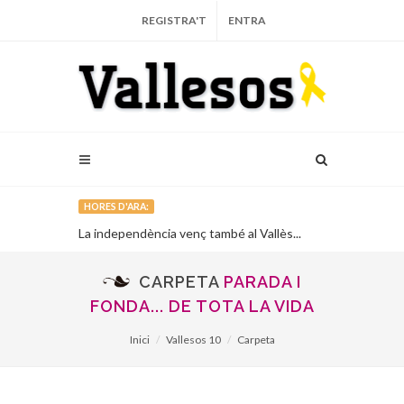
REGISTRA'T
ENTRA
HORES D'ARA:
llesans...
La independència venç també al Vallès...
S'engega la r
CARPETA
PARADA I
FONDA... DE TOTA LA VIDA
Inici
Vallesos 10
Carpeta