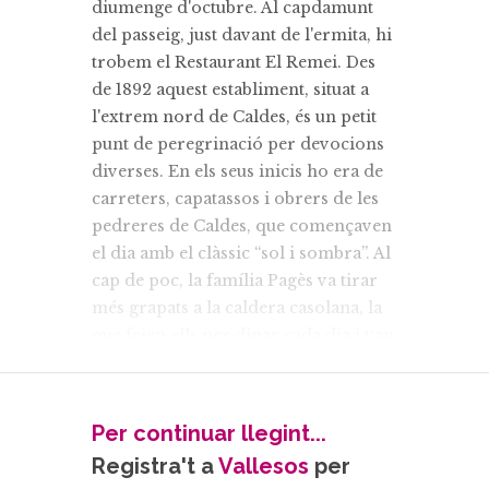
diumenge d'octubre. Al capdamunt
del passeig, just davant de l'ermita, hi
trobem el Restaurant El Remei. Des
de 1892 aquest establiment, situat a
l'extrem nord de Caldes, és un petit
punt de peregrinació per devocions
diverses. En els seus inicis ho era de
carreters, capatassos i obrers de les
pedreres de Caldes, que començaven
el dia amb el clàssic “sol i sombra”. Al
cap de poc, la família Pagès va tirar
més grapats a la caldera casolana, la
que feien ells per dinar cada dia i van
començar oferir algun plat als qui
s'aturaven. Així va anar creixent
aquesta casa de menjar a la qual
Per continuar llegint...
actualment hi acudeixen peregrins
Registra't a
Vallesos
per
contemporanis com ara ciclistes,