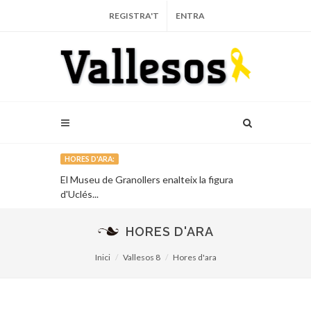
REGISTRA'T
ENTRA
HORES D'ARA:
El Museu de Granollers enalteix la figura
Vallesos, pre
d'Uclés...
catalana de l'a
HORES D'ARA
Inici
Vallesos 8
Hores d'ara