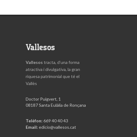
Vallesos
Vallesos
tracta, d’una forma
atractiva i divulgativa, la gran
riquesa patrimonial que té el
Vallès
Doctor Puigvert, 1
08187 Santa Eulàlia de Ronçana
Telèfon:
669 40 40 43
Email:
edicio@vallesos.cat