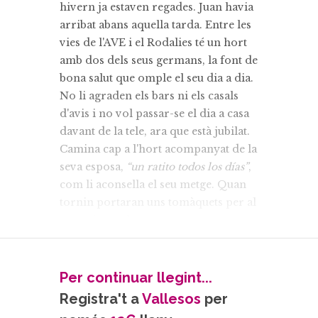
hivern ja estaven regades. Juan havia
arribat abans aquella tarda. Entre les
vies de l'AVE i el Rodalies té un hort
amb dos dels seus germans, la font de
bona salut que omple el seu dia a dia.
No li agraden els bars ni els casals
d'avis i no vol passar-se el dia a casa
davant de la tele, ara que està jubilat.
Camina cap a l'hort acompanyat de la
seva esposa,
“un ratito todos los días”
,
com li aconsella el seu metge. Quan
tornin portaran uns tomàquets per al
sopar i uns altres per repartir entre
els fills.
Avui havia arribat abans. Al matí ho
havien deixat tot preparat. La casa
Per continuar llegint...
recollida, la comprada feta. A la tarda
Registra't a
Vallesos
per
havien de baixar abans a l'hort