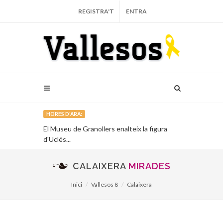
REGISTRA'T
ENTRA
HORES D'ARA:
El Museu de Granollers enalteix la figura
Vallesos, pre
d'Uclés...
catalana de l'a
CALAIXERA
MIRADES
Inici
Vallesos 8
Calaixera