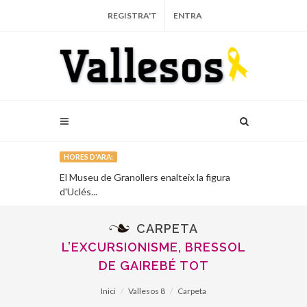
REGISTRA'T
ENTRA
HORES D'ARA:
El Museu de Granollers enalteix la figura
Vallesos, pre
d'Uclés...
catalana de l'a
CARPETA
L’EXCURSIONISME, BRESSOL
DE GAIREBÉ TOT
Inici
Vallesos 8
Carpeta