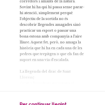
corredors i amants de la natura.
Sovint hi ha qui hi passa sense parar-
hi atenció, simplement perquè
l'objectiu de la sortida no és
descobrir llegendes amagades sinó
practicar un esport o passar una
bona estona amb companyia a l'aire
lliure. Aquest fet, però, no amaga la
història que hi ha en cada una de les
pedres que trepitgen o que els fan de
suport en una via d'escalada.
La llegenda del drac de Sant
Llorenç
Quan a Barcelona governava el
comte Guifré, i d’això fa més de mil
anys, els inversors sarraïns volien
reconquerir el país, ja que aquest
Per continuar llegint...