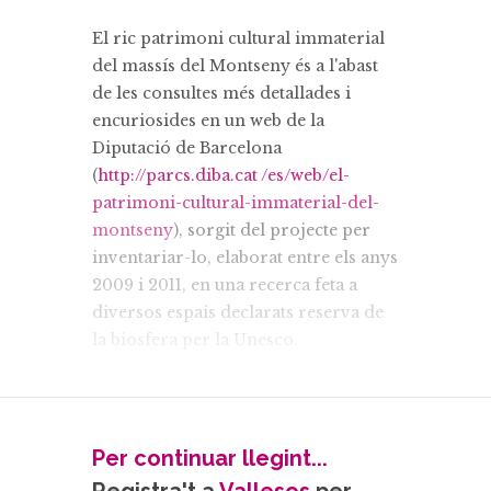
El ric patrimoni cultural immaterial
del massís del Montseny és a l'abast
de les consultes més detallades i
encuriosides en un web de la
Diputació de Barcelona
(
http://parcs.diba.cat /es/web/el-
patrimoni-cultural-immaterial-del-
montseny
), sorgit del projecte per
inventariar-lo, elaborat entre els anys
2009 i 2011, en una recerca feta a
diversos espais declarats reserva de
la biosfera per la Unesco.
Promogut pel desaparegut Centre
UNESCO de Catalunya, el projecte va
comptar amb la participació i la
implicació de la Reserva de la
Per continuar llegint...
Biosfera del Montseny, el Museu