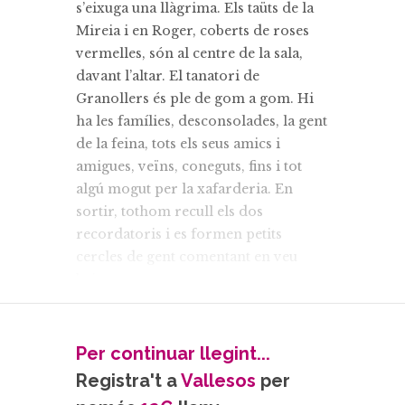
s’eixuga una llàgrima. Els taüts de la
Mireia i en Roger, coberts de roses
vermelles, són al centre de la sala,
davant l’altar. El tanatori de
Granollers és ple de gom a gom. Hi
ha les famílies, desconsolades, la gent
de la feina, tots els seus amics i
amigues, veïns, coneguts, fins i tot
algú mogut per la xafarderia. En
sortir, tothom recull els dos
recordatoris i es formen petits
cercles de gent comentant en veu
baixa:
-Ell no ho sé, però la Mireia no bevia
pas –afirma una amiga.
-És ben estrany –fa la senyora Adela,
Per continuar llegint...
sostenint-se en el seu bastó.
Registra't a
Vallesos
per
-Semblaven Romeu i Julieta, tan