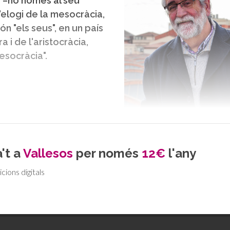
g –no només al seu
 l'elogi de la mesocràcia,
n "els seus", en un país
a i de l'aristocràcia,
esocràcia".
Vallesos, en la
Granollers. Cinc anys i 11
't a
Vallesos
per només
12€
l'any
 semblava un producte ben
 La principal era la
icions digitals
erritorialitzada ha de
nsciència d'ells mateixos.
és un espai amb una
 al Vallès Occidental i fa
 és un espai comunicatiu