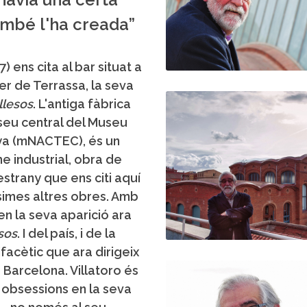
ambé l'ha creada”
) ens cita al bar situat a
er de Terrassa, la seva
llesos
. L'antiga fàbrica
a seu central del Museu
nya (mNACTEC), és un
e industrial, obra de
estrany que ens citi aquí
ssimes altres obres. Amb
en la seva aparició ara
sos
. I del país, i de la
lifacètic que ara dirigeix
Barcelona. Villatoro és
 obsessions en la seva