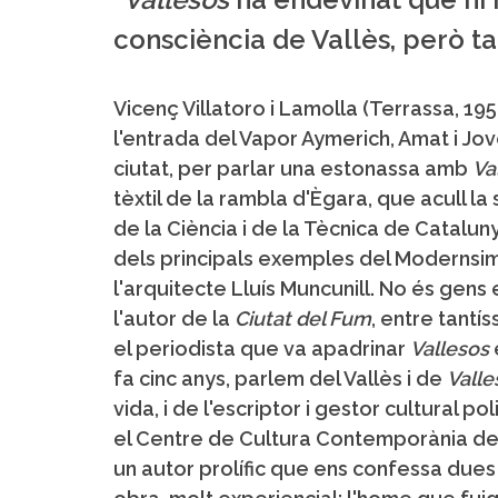
consciència de Vallès, però t
Vicenç Villatoro i Lamolla (Terrassa, 1957
l'entrada del Vapor Aymerich, Amat i Jov
ciutat, per parlar una estonassa amb
Va
tèxtil de la rambla d'Ègara, que acull l
de la Ciència i de la Tècnica de Catalu
dels principals exemples del Modernsim
l'arquitecte Lluís Muncunill. No és gens 
l'autor de la
Ciutat del Fum
, entre tantí
el periodista que va apadrinar
Vallesos
fa cinc anys, parlem del Vallès i de
Valle
vida, i de l'escriptor i gestor cultural po
el Centre de Cultura Contemporània de 
un autor prolífic que ens confessa dues