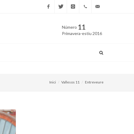
Facebook
Twitter
Instagram
669
edicio@vallesos.cat
11
Número
40 40
Primavera-estiu 2016
43
Muriel Casals, in memoriam.
Inici
Vallesos 11
Entreveure