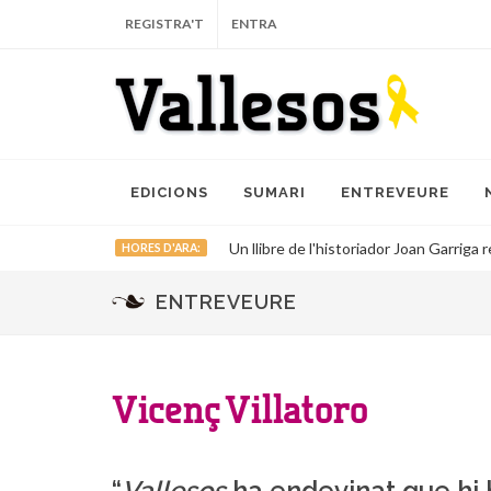
REGISTRA'T
ENTRA
EDICIONS
SUMARI
ENTREVEURE
Un llibre de l'historiador Joan Garriga r
HORES D'ARA:
ENTREVEURE
Vicenç Villatoro
“
Vallesos
ha endevinat que hi 