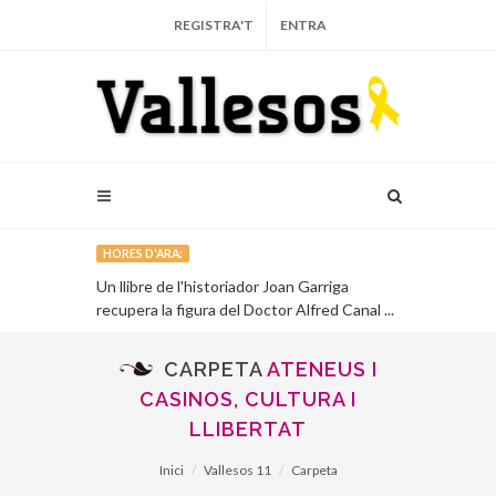
REGISTRA'T
ENTRA
HORES D'ARA:
 i l'economia
Un llibre de l'historiador Joan Garriga
Muriel Casals
recupera la figura del Doctor Alfred Canal ...
CARPETA
ATENEUS I
CASINOS, CULTURA I
LLIBERTAT
Inici
Vallesos 11
Carpeta