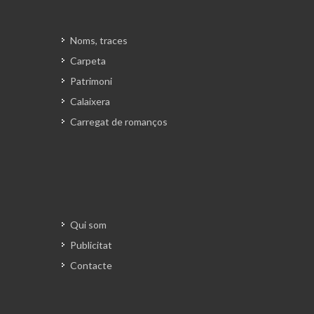
inclosa) amb música en viu cada
diumenge, la salsa, el
country
, el
Noms, traces
swing
, el ballet o les sevillanes tenen
el seu espai i les seves estones per a
Carpeta
tothom que vulgui. L’accés és obert a
Patrimoni
socis i no socis. Una de les propostes
Calaixera
d’Anna Bosch és la d’anar
Carregat de romanços
normalitzant la condició única de
soci i superar la d’abonat, com ho
eren la majoria d'esposes dels socis,
amb veu però sense vot a l’hora de
prendre decisions.
Qui som
L'última representació de La Torna
Publicitat
L’altre fet molt remarcable es va
Contacte
produir l'any 1978. Davant d’una
situació econòmica molt difícil es va
optar per llogar el teatre a una