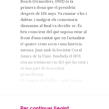
Bosch (Granollers, 1962) és la
primera dona que el presideix
després de 136 anys. Va rumiar-s’ho i
dubtar, i malgrat els comentaris
dissuasius al final va decidir-se. És
ben conscient del què suposa estar al
front d’una entitat que en l’actualitat
té quatre-cents socis i una història
intensa. Junt amb la Societat Coral
Amics de la Unió, fundada el 1873,
són un testimoni viu del què ha estat i
és una part de la societat
granollerina.
El conjunt de l’edifici –pati, façana
(abans rosa, avui groga)–, la
decoració interior i el teatre (que pot
passar inadvertit pel seu ús com a
Bingo des del 1978) exemplifiquen un
Per continuar llegint...