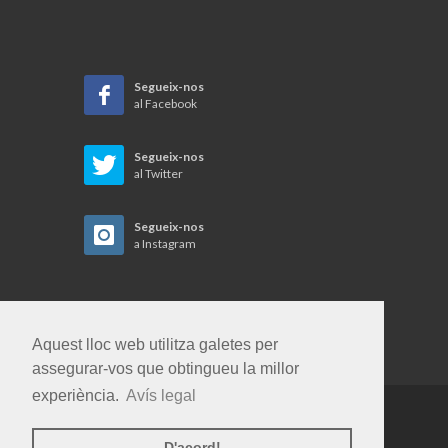
Segueix-nos
al Facebook
Segueix-nos
al Twitter
Segueix-nos
a Instagram
Aquest lloc web utilitza galetes per
assegurar-vos que obtingueu la millor
experiència.
Avís legal
Copyrights © 2026 Gent i Terra SL. Tots els
D'acord!