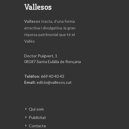
Vallesos
Vallesos
tracta, d’una forma
atractiva i divulgativa, la gran
riquesa patrimonial que té el
Vallès
Doctor Puigvert, 1
08187 Santa Eulàlia de Ronçana
Telèfon:
669 40 40 43
Email:
edicio@vallesos.cat
Qui som
Publicitat
Contacte