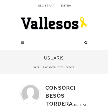
REGISTRA'T
ENTRA
USUARIS
Inici
Consorci Besòs Tordera
CONSORCI
BESÒS
TORDERA
ENTITAT