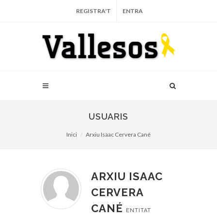
REGISTRA'T
ENTRA
USUARIS
Inici
Arxiu Isaac Cervera Cané
ARXIU ISAAC
CERVERA
CANÉ
ENTITAT