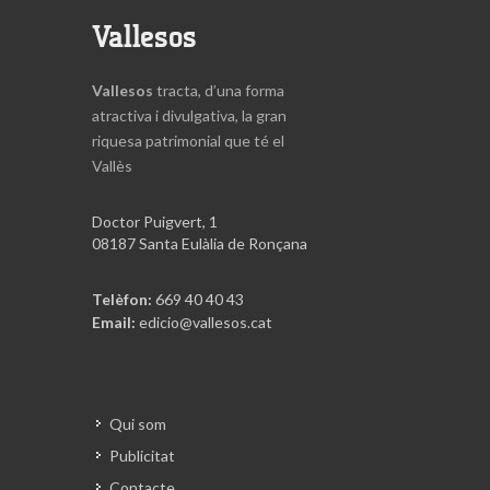
Vallesos
Vallesos
tracta, d’una forma
atractiva i divulgativa, la gran
riquesa patrimonial que té el
Vallès
Doctor Puigvert, 1
08187 Santa Eulàlia de Ronçana
Telèfon:
669 40 40 43
Email:
edicio@vallesos.cat
Qui som
Publicitat
Contacte