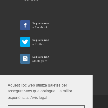
Segueix-nos
al Facebook
Segueix-nos
al Twitter
Segueix-nos
a Instagram
Aquest lloc web utilitza galetes per
assegurar-vos que obtingueu la millor
experiència.
Avís legal
Copyrights © 2026 Gent i Terra SL. Tots els