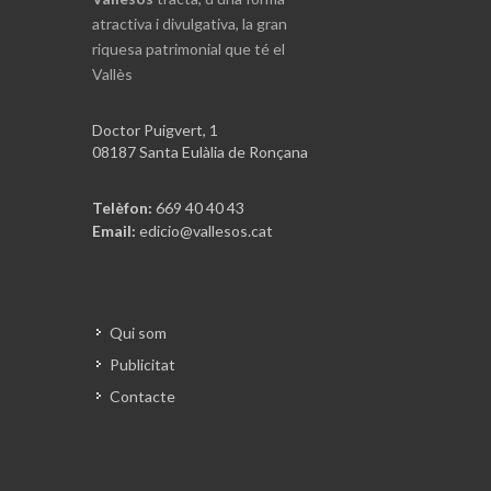
atractiva i divulgativa, la gran
riquesa patrimonial que té el
Vallès
Doctor Puigvert, 1
08187 Santa Eulàlia de Ronçana
Telèfon:
669 40 40 43
Email:
edicio@vallesos.cat
Qui som
Publicitat
Contacte