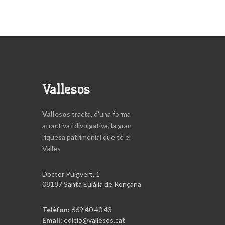
Vallesos
Vallesos
tracta, d’una forma
atractiva i divulgativa, la gran
riquesa patrimonial que té el
Vallès
Doctor Puigvert, 1
08187 Santa Eulàlia de Ronçana
Telèfon:
669 40 40 43
Email:
edicio@vallesos.cat