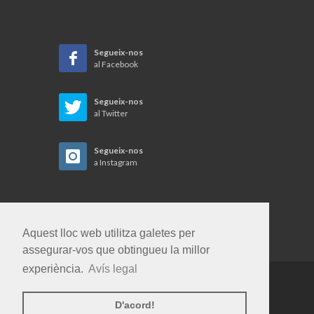
Segueix-nos
al Facebook
Segueix-nos
al Twitter
Segueix-nos
a Instagram
Aquest lloc web utilitza galetes per
assegurar-vos que obtingueu la millor
experiència.
Avís legal
Copyrights © 2026 Gent i Terra SL. Tots els
D'acord!