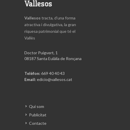
Vallesos
Vallesos
tracta, d’una forma
atractiva i divulgativa, la gran
riquesa patrimonial que té el
Vallès
Doctor Puigvert, 1
08187 Santa Eulàlia de Ronçana
Telèfon:
669 40 40 43
Email:
edicio@vallesos.cat
Qui som
Publicitat
Contacte