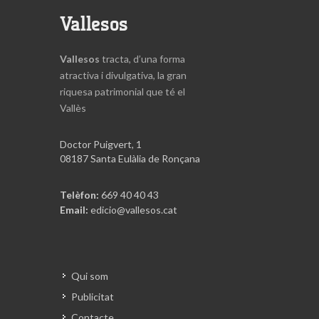
Vallesos
Vallesos
tracta, d’una forma
atractiva i divulgativa, la gran
riquesa patrimonial que té el
Vallès
Doctor Puigvert, 1
08187 Santa Eulàlia de Ronçana
Telèfon:
669 40 40 43
Email:
edicio@vallesos.cat
Qui som
Publicitat
Contacte