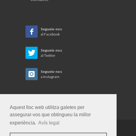
Segueix-nos
al Facebook
Segueix-nos
al Twitter
Segueix-nos
a Instagram
Aquest lloc web utilitza galetes per
assegurar-vos que obtingueu la millor
experiència.
Avís legal
Copyrights © 2026 Gent i Terra SL. Tots els