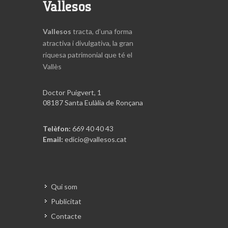
Vallesos
Vallesos
tracta, d’una forma
atractiva i divulgativa, la gran
riquesa patrimonial que té el
Vallès
Doctor Puigvert, 1
08187 Santa Eulàlia de Ronçana
Telèfon:
669 40 40 43
Email:
edicio@vallesos.cat
Qui som
Publicitat
Contacte