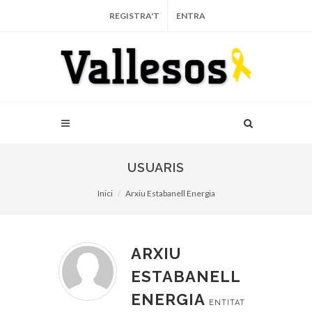
REGISTRA'T
ENTRA
USUARIS
Inici
Arxiu Estabanell Energia
ARXIU
ESTABANELL
ENERGIA
ENTITAT