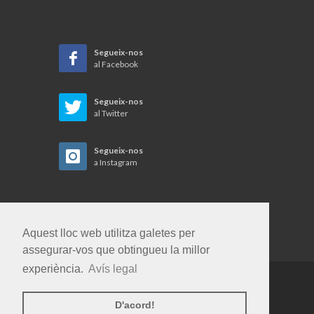
Segueix-nos
al Facebook
Segueix-nos
al Twitter
Segueix-nos
a Instagram
Aquest lloc web utilitza galetes per
assegurar-vos que obtingueu la millor
experiència.
Avís legal
Copyrights © 2026 Gent i Terra SL. Tots els
D'acord!